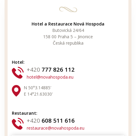
Hotel a Restaurace Nová Hospoda
Butovická 24/64
158 00 Praha 5 – Jinonice
Česká republika
Hotel:
+420
777 826 112
hotel@novahospoda.eu
N 50°3.14885'
E 14°21.63030'
Restaurant:
+420
608 511 616
restaurace@novahospoda.eu