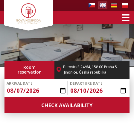
Room
Butovická 24/64, 158 00 Praha 5 –
reservation
Jinonice, Česká republika
ARRIVAL DATE
DEPARTURE DATE
CHECK
AVAILABILITY